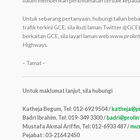
dalam memberikan perkhidmatan terbaik kepada
Untuk sebarang pertanyaan, hubungi talian beb
trafik terkini GCE, sila ikuti laman Twitter @G
berkaitan GCE, sila layari laman web www.prol
Highways.
– Tamat –
Untuk maklumat lanjut, sila hubungi
Katheja Begum, Tel: 012-692 9504 /
katheja@pr
Badri Ibrahim, Tel: 019-349 3300 /
badri@proli
Mustafa Akmal Ariffin, Tel: 012-6933 487 /
mus
Pejabat : 03-2164 2450