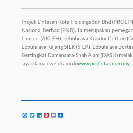
Projek Lintasan Kota Holdings Sdn Bhd (PROLIN
Nasional Berhad (PNB). Ia merupakan pemega
Lumpur (AKLEH), Lebuhraya Koridor Guthrie (G
Lebuhraya Kajang SILK (SILK), Lebuhraya Berti
Bertingkat Damansara-Shah Alam (DASH) melalui 
layari laman web kami di
www.prolintas.com.my.
Facebook
Twitter
LinkedIn
Pinterest
Email
Share