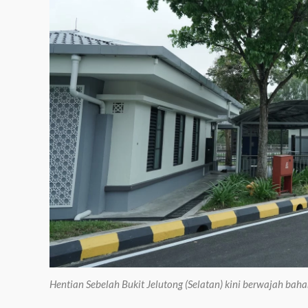
Hentian Sebelah Bukit Jelutong (Selatan) kini berwajah ba